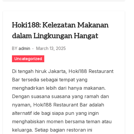
Hoki188: Kelezatan Makanan
dalam Lingkungan Hangat
BY
admin
March 13, 2025
Uncategorized
Di tengah hiruk Jakarta, Hoki188 Restaurant
Bar tersedia sebagai tempat yang
menghadirkan lebih dari hanya makanan.
Dengan suasana suasana yang ramah dan
nyaman, Hoki188 Restaurant Bar adalah
alternatif ide bagi siapa pun yang ingin
menghabiskan momen bersama teman atau
keluarga. Setiap bagian restoran ini