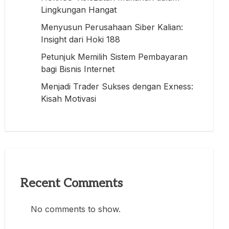
Lingkungan Hangat
Menyusun Perusahaan Siber Kalian:
Insight dari Hoki 188
Petunjuk Memilih Sistem Pembayaran
bagi Bisnis Internet
Menjadi Trader Sukses dengan Exness:
Kisah Motivasi
Recent Comments
No comments to show.