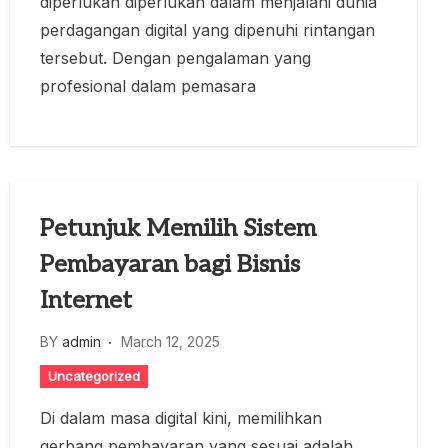
diperlukan diperlukan dalam menjalani dunia
perdagangan digital yang dipenuhi rintangan
tersebut. Dengan pengalaman yang
profesional dalam pemasara
Petunjuk Memilih Sistem
Pembayaran bagi Bisnis
Internet
BY
admin
March 12, 2025
Uncategorized
Di dalam masa digital kini, memilihkan
gerbang pembayaran yang sesuai adalah