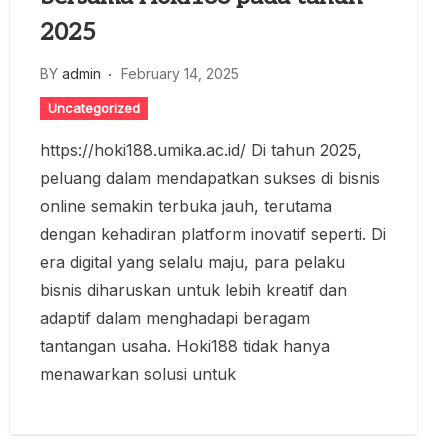
2025
BY
admin
February 14, 2025
Uncategorized
https://hoki188.umika.ac.id/ Di tahun 2025,
peluang dalam mendapatkan sukses di bisnis
online semakin terbuka jauh, terutama
dengan kehadiran platform inovatif seperti. Di
era digital yang selalu maju, para pelaku
bisnis diharuskan untuk lebih kreatif dan
adaptif dalam menghadapi beragam
tantangan usaha. Hoki188 tidak hanya
menawarkan solusi untuk