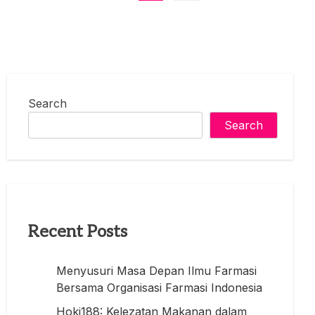
Search
Search
Recent Posts
Menyusuri Masa Depan Ilmu Farmasi
Bersama Organisasi Farmasi Indonesia
Hoki188: Kelezatan Makanan dalam